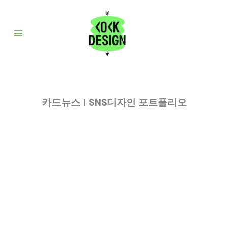
콘
텐
츠
로
건
너
뛰
기
카드뉴스 I SNS디자인 포트폴리오